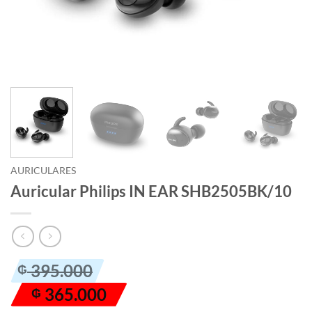
AURICULARES
Auricular Philips IN EAR SHB2505BK/10
El
El
395.000
₲
precio
precio
365.000
₲
original
actual