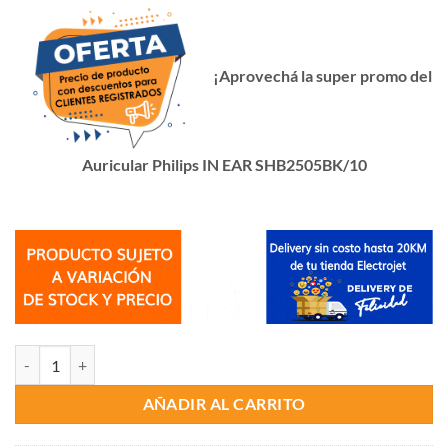
era:
es:
₲ 395.000.
₲ 365.000.
¡Aprovechá la super promo
del
Auricular Philips IN EAR SHB2505BK/10
Auricular Philips IN EAR SHB2505BK/10 cantidad
AÑADIR AL CARRITO