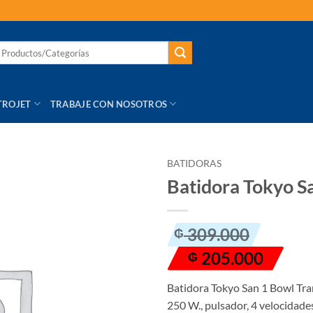
TROJET
TRABAJE CON NOSOTROS
BATIDORAS
Batidora Tokyo S
AÑADIR
LISTA
El
El
309.000
₲
DE
precio
precio
DESEOS
205.000
₲
original
actual
era:
es:
Batidora Tokyo San 1 Bowl Tran
₲ 309.000.
₲ 205.000.
250 W., pulsador, 4 velocidade