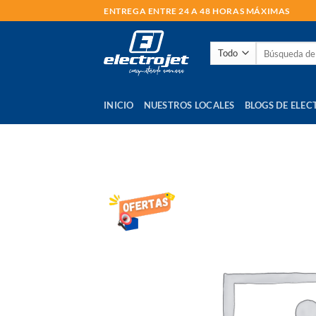
Saltar
ENTREGA ENTRE 24 A 48 HORAS MÁXIMAS
al
contenido
Buscar
por:
INICIO
NUESTROS LOCALES
BLOGS DE ELEC