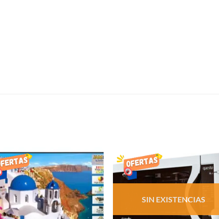
S
AÑADIR
AÑADI
LISTA
LISTA
DE
DE
DESEOS
DESEO
SIN EXISTENCIAS