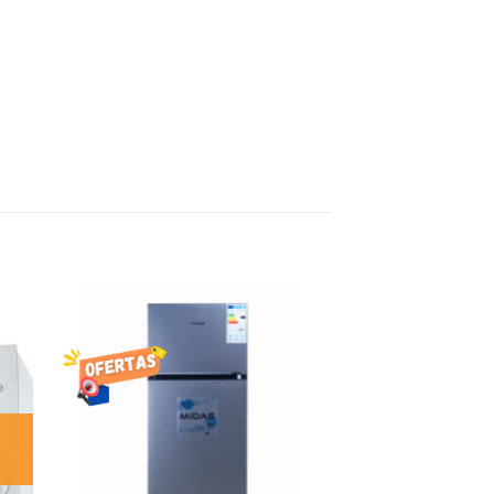
R
AÑADIR
LISTA
DE
S
DESEOS