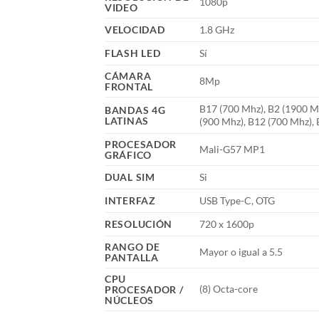
1080p
VIDEO
VELOCIDAD
1.8 GHz
FLASH LED
Sí
CÁMARA
8Mp
FRONTAL
B17 (700 Mhz), B2 (1900 M
BANDAS 4G
LATINAS
(900 Mhz), B12 (700 Mhz),
PROCESADOR
Mali-G57 MP1
GRÁFICO
DUAL SIM
Si
INTERFAZ
USB Type-C, OTG
RESOLUCIÓN
720 x 1600p
RANGO DE
Mayor o igual a 5.5
PANTALLA
CPU
(8) Octa-core
PROCESADOR /
NÚCLEOS