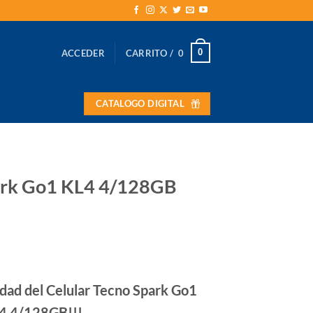
0
ACCEDER
CARRITO /
0
CATALOGO DIGITAL
park Go1 KL4 4/128GB
cidad del Celular Tecno Spark Go1
4 4/128GB!!!