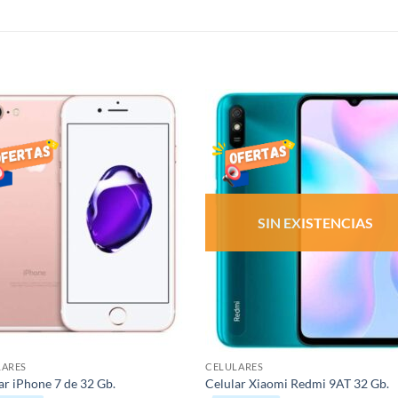
S
AÑADIR
AÑADI
LISTA
LISTA
DE
DE
DESEOS
DESEO
SIN EXISTENCIAS
LARES
CELULARES
ar iPhone 7 de 32 Gb.
Celular Xiaomi Redmi 9AT 32 Gb.