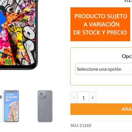
Opci
Celular Tecno Spark Go1 KL4 4/1
AÑA
SKU:
21260