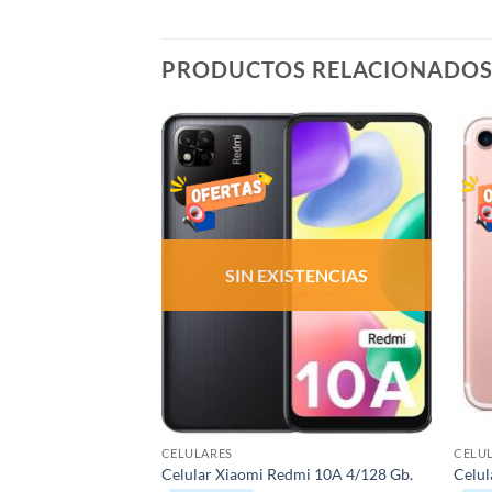
PRODUCTOS RELACIONADO
AÑADIR
AÑADIR
LISTA
LISTA
DE
DE
DESEOS
DESEOS
SIN EXISTENCIAS
CELULARES
CELU
12 128 Gb.
Celular Xiaomi Redmi 10A 4/128 Gb.
Celul