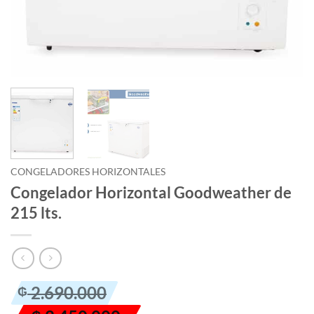
CONGELADORES HORIZONTALES
Congelador Horizontal Goodweather de
215 lts.
El
El
2.690.000
₲
precio
precio