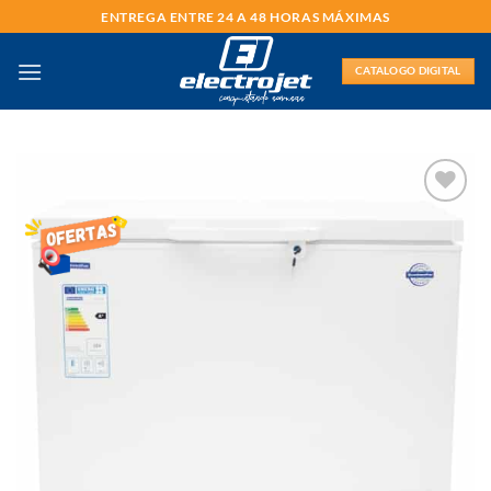
Saltar
ENTREGA ENTRE 24 A 48 HORAS MÁXIMAS
al
contenido
CATALOGO DIGITAL
AÑADIR
LISTA
DE
DESEOS