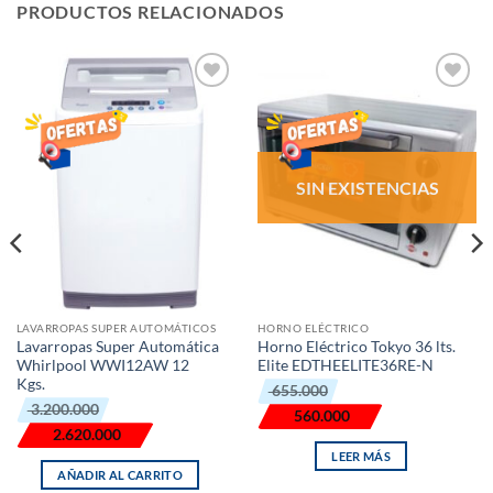
PRODUCTOS RELACIONADOS
AÑADIR
AÑADIR
LISTA
LISTA
DE
DE
DESEOS
DESEOS
SIN EXISTENCIAS
LAVARROPAS SUPER AUTOMÁTICOS
HORNO ELÉCTRICO
Lavarropas Super Automática
Horno Eléctrico Tokyo 36 lts.
Whirlpool WWI12AW 12
Elite EDTHEELITE36RE-N
Kgs.
El
El
655.000
precio
precio
El
El
3.200.000
original
actual
560.000
precio
precio
era:
es:
original
actual
2.620.000
₲ 655.000.
₲ 560.000.
era:
es:
LEER MÁS
₲ 3.200.000.
₲ 2.620.000.
AÑADIR AL CARRITO