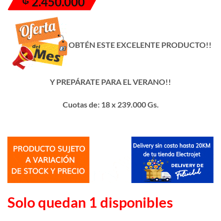
2.450.000
₲
original
actual
era:
es:
₲ 2.690.000.
₲ 2.450.000.
OBTÉN ESTE EXCELENTE PRODUCTO!!
Y PREPÁRATE PARA EL VERANO!!
Cuotas de: 18 x 239.000 Gs.
Solo quedan 1 disponibles