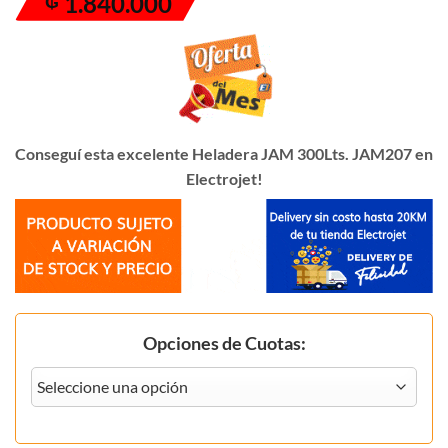
1.840.000
₲
original
actual
era:
es:
₲ 2.190.000.
₲ 1.840.000.
Conseguí esta excelente Heladera JAM 300Lts. JAM207 en
Electrojet!
Opciones de Cuotas: