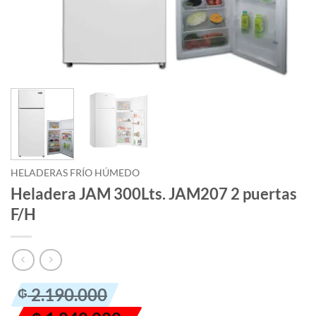
HELADERAS FRÍO HÚMEDO
Heladera JAM 300Lts. JAM207 2 puertas
F/H
El
El
2.190.000
₲
precio
precio