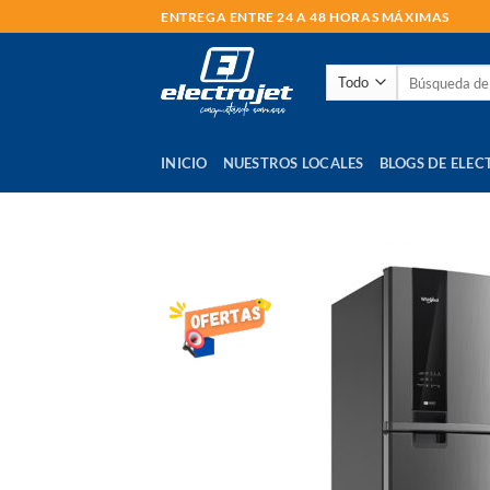
Saltar
ENTREGA ENTRE 24 A 48 HORAS MÁXIMAS
al
contenido
Buscar
por:
INICIO
NUESTROS LOCALES
BLOGS DE ELEC