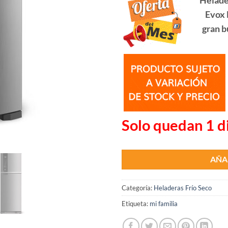
₲ 4.990.000.
₲ 4.595.000.
Evox 
gran b
Solo quedan 1 d
AÑA
Categoría:
Heladeras Frío Seco
Etiqueta:
mi familia