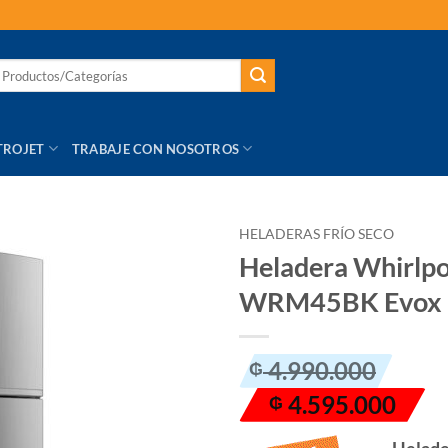
TROJET
TRABAJE CON NOSOTROS
HELADERAS FRÍO SECO
Heladera Whirlpo
AÑADIR
WRM45BK Evox 
LISTA
DE
DESEOS
El
El
4.990.000
₲
precio
precio
4.595.000
₲
original
actual
era:
es:
Helade