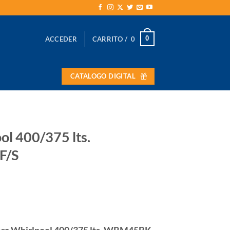
0
ACCEDER
CARRITO /
0
CATALOGO DIGITAL
ol 400/375 lts.
F/S
ra Whirlpool 400/375 lts. WRM45BK