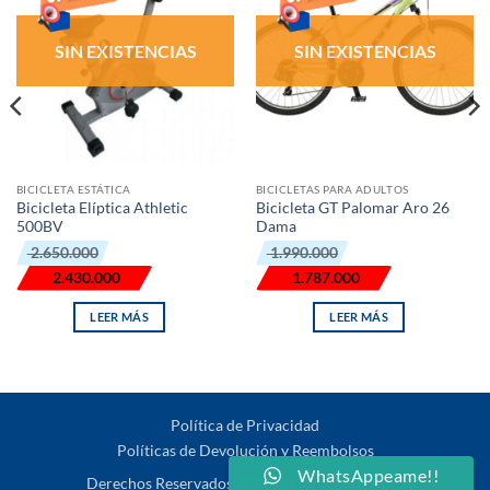
DE
DE
DESEOS
DESEOS
SIN EXISTENCIAS
SIN EXISTENCIAS
BICICLETA ESTÁTICA
BICICLETAS PARA ADULTOS
Bicicleta Elíptica Athletic
Bicicleta GT Palomar Aro 26
500BV
Dama
El
El
El
El
2.650.000
1.990.000
precio
precio
precio
precio
original
actual
original
actual
2.430.000
1.787.000
era:
es:
era:
es:
₲ 2.650.000.
₲ 2.430.000.
₲ 1.990.000.
₲ 1.787.000.
LEER MÁS
LEER MÁS
Política de Privacidad
Políticas de Devolución y Reembolsos
WhatsAppeame!!
Derechos Reservados 2026 ©
Deep Mind S.R.L.