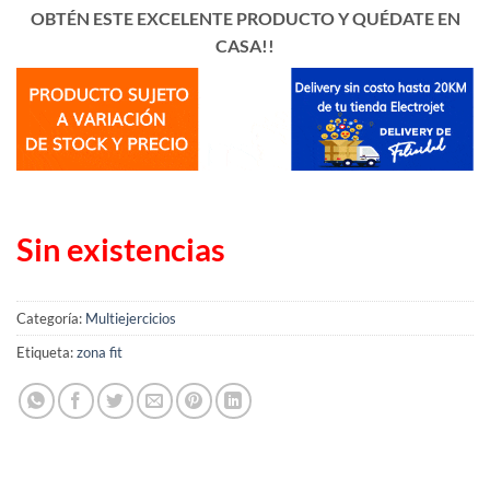
era:
es:
OBTÉN ESTE EXCELENTE PRODUCTO Y QUÉDATE EN
₲ 1.527.700.
₲ 1.375.000.
CASA!!
Sin existencias
Categoría:
Multiejercicios
Etiqueta:
zona fit