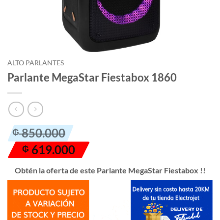
ALTO PARLANTES
Parlante MegaStar Fiestabox 1860
El
El
850.000
₲
precio
precio
619.000
₲
original
actual
era:
es:
Obtén la oferta de este Parlante MegaStar Fiestabox !!
₲ 850.000.
₲ 619.000.