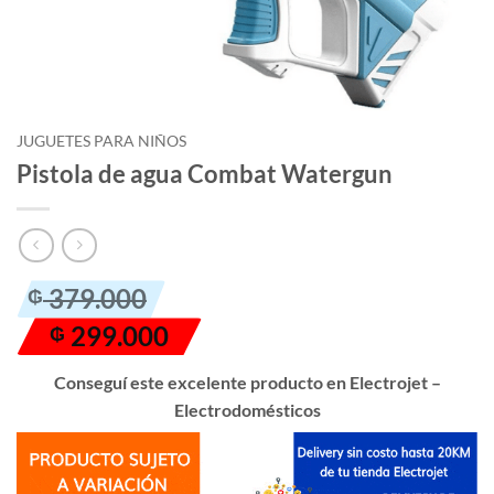
JUGUETES PARA NIÑOS
Pistola de agua Combat Watergun
El
El
379.000
₲
precio
precio
299.000
₲
original
actual
era:
es:
Conseguí este excelente producto en Electrojet –
₲ 379.000.
₲ 299.000.
Electrodomésticos