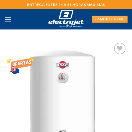
Saltar
ENTREGA ENTRE 24 A 48 HORAS MÁXIMAS
al
contenido
CATALOGO DIGITAL
AÑADIR
LISTA
DE
DESEOS