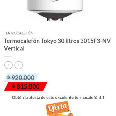
TERMOCALEFÓN
Termocalefón Tokyo 30 litros 3015F3-NV
Vertical
El
El
920.000
₲
precio
precio
815.000
₲
original
actual
era:
es:
Obtén la oferta de este excelente termocalefón!!!
₲ 920.000.
₲ 815.000.