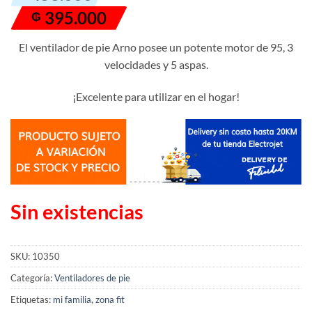
precio
precio
395.000
₲
original
actual
era:
es:
El ventilador de pie Arno posee un potente motor de 95, 3
₲ 458.000.
₲ 395.000.
velocidades y 5 aspas.
¡Excelente para utilizar en el hogar!
Sin existencias
SKU:
10350
Categoría:
Ventiladores de pie
Etiquetas:
mi familia
,
zona fit