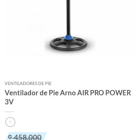
VENTILADORES DE PIE
Ventilador de Pie Arno AIR PRO POWER
3V
El
El
458.000
₲