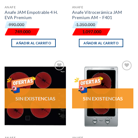
ANAFE
ANAFE
Anafe JAM Empotrable 4 H.
Anafe Vitrocerámica JAM
EVA Premium
Premium AM – F401
El
El
El
El
990.000
1.350.000
precio
precio
precio
precio
original
actual
original
actual
749.000
1.097.000
era:
es:
era:
es:
₲ 990.000.
₲ 749.000.
₲ 1.350.000.
₲ 1.097.000.
AÑADIR AL CARRITO
AÑADIR AL CARRITO
AÑADIR
AÑADIR
LISTA
LISTA
DE
DE
DESEOS
DESEOS
SIN EXISTENCIAS
SIN EXISTENCIAS
ANAFE
ANAFE