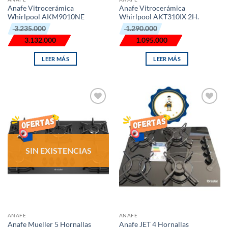
Anafe Vitrocerámica
Anafe Vitrocerámica
Whirlpool AKM9010NE
Whirlpool AKT310IX 2H.
El
El
El
El
3.235.000
1.290.000
precio
precio
precio
precio
original
actual
original
actual
3.132.000
1.095.000
era:
es:
era:
es:
₲ 3.235.000.
₲ 3.132.000.
₲ 1.290.000.
₲ 1.095.000.
LEER MÁS
LEER MÁS
AÑADIR
AÑADIR
LISTA
LISTA
DE
DE
DESEOS
DESEOS
SIN EXISTENCIAS
ANAFE
ANAFE
Anafe Mueller 5 Hornallas
Anafe JET 4 Hornallas