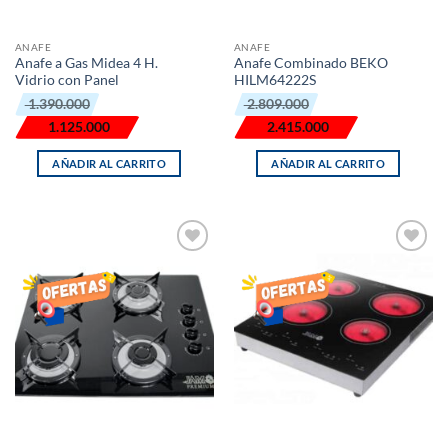
ANAFE
ANAFE
Anafe a Gas Midea 4 H.
Anafe Combinado BEKO
Vidrio con Panel
HILM64222S
El
El
El
El
1.390.000
2.809.000
precio
precio
precio
precio
original
actual
original
actual
1.125.000
2.415.000
era:
es:
era:
es:
₲ 1.390.000.
₲ 1.125.000.
₲ 2.809.000.
₲ 2.415.000.
AÑADIR AL CARRITO
AÑADIR AL CARRITO
AÑADIR
AÑADIR
LISTA
LISTA
DE
DE
DESEOS
DESEOS