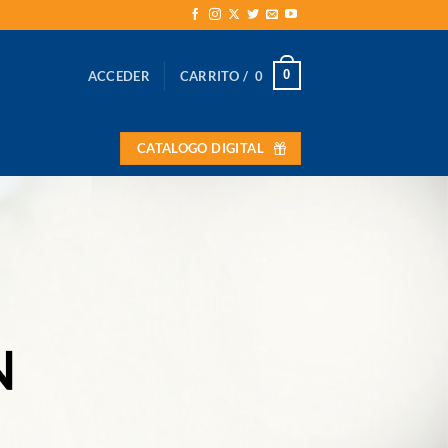
0
ACCEDER
CARRITO /
0
CATALOGO DIGITAL
N