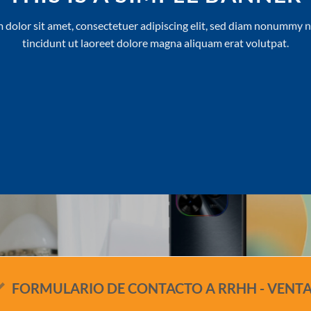
 dolor sit amet, consectetuer adipiscing elit, sed diam nonummy 
tincidunt ut laoreet dolore magna aliquam erat volutpat.
FORMULARIO DE CONTACTO A RRHH - VENT