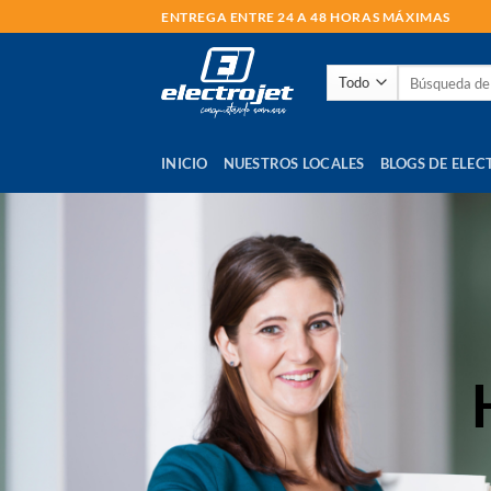
Saltar
ENTREGA ENTRE 24 A 48 HORAS MÁXIMAS
al
contenido
Buscar
por:
INICIO
NUESTROS LOCALES
BLOGS DE ELEC