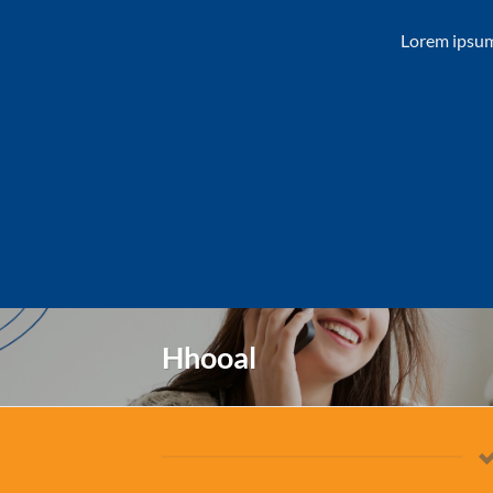
Lorem ipsum
Hhooal