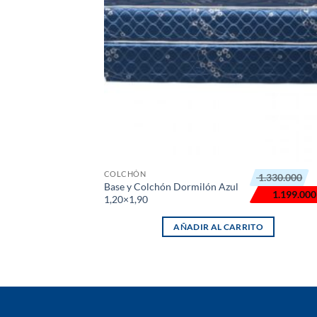
El
El
COLCHÓN
1.330.000
precio
precio
Base y Colchón Dormilón Azul
original
actual
1.199.000
1,20×1,90
era:
es:
₲ 1.330.000.
₲ 1.199.000.
AÑADIR AL CARRITO