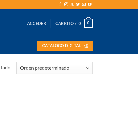
0
ACCEDER
CARRITO /
0
CATALOGO DIGITAL
ltado