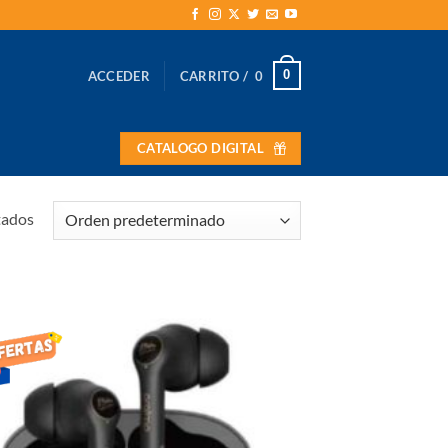
0
ACCEDER
CARRITO /
0
CATALOGO DIGITAL
tados
AÑADIR
LISTA
DE
DESEOS