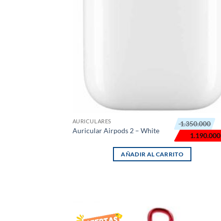
El
El
AURICULARES
1.350.000
precio
precio
Auricular Airpods 2 – White
original
actual
1.190.000
era:
es:
₲ 1.350.000.
₲ 1.190.000.
AÑADIR AL CARRITO
AÑADI