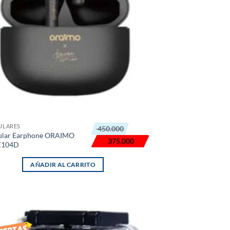
El
El
ULARES
450.000
precio
precio
ular Earphone ORAIMO
original
actual
375.000
E104D
era:
es:
₲ 450.000.
₲ 375.000.
AÑADIR AL CARRITO
AÑADIR