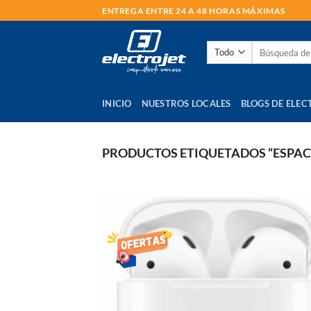
Saltar
ENTREGA ENTRE 24 A 48 HORAS MÁXIMAS
al
contenido
Buscar
por:
INICIO
NUESTROS LOCALES
BLOGS DE ELEC
PRODUCTOS ETIQUETADOS “ESPAC
AÑADI
LISTA
DE
DESEO