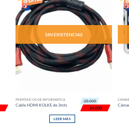
LISTA
DE
S
DESEOS
SIN EXISTENCIAS
El
El
PERIFÉRICOS DE INFORMÁTICA
CÁMAR
28.000
precio
precio
Cable HDMI KOLKE de 3mts
Cámar
original
actual
24.000
era:
es:
₲ 28.000.
₲ 24.000.
LEER MÁS