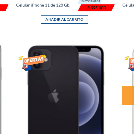
3.990.000
precio
precio
Celular iPhone 11 de 128 Gb.
Celula
original
actual
3.595.000
era:
es:
₲ 3.990.000.
₲ 3.595.000.
AÑADIR AL CARRITO
R
AÑADIR
LISTA
DE
S
DESEOS