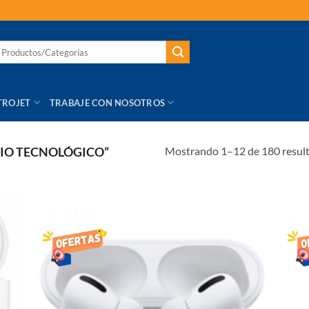
TROJET
TRABAJE CON NOSOTROS
Mostrando 1–12 de 180 resul
IO TECNOLÓGICO”
R
AÑADIR
LISTA
DE
S
DESEOS