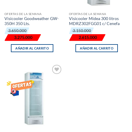
OFERTAS DE LA SEMANA
OFERTAS DE LA SEMANA
Visicooler Goodweather GW-
Visicooler Midea 300 litros
350H 350 Lts.
MDRZ302FGG01 c/ Cenefa
El
El
El
El
3.650.000
3.150.000
precio
precio
precio
precio
original
actual
original
actual
3.275.000
2.615.000
era:
es:
era:
es:
₲ 3.650.000.
₲ 3.275.000.
₲ 3.150.000.
₲ 2.615.000.
AÑADIR AL CARRITO
AÑADIR AL CARRITO
AÑADIR
LISTA
DE
DESEOS