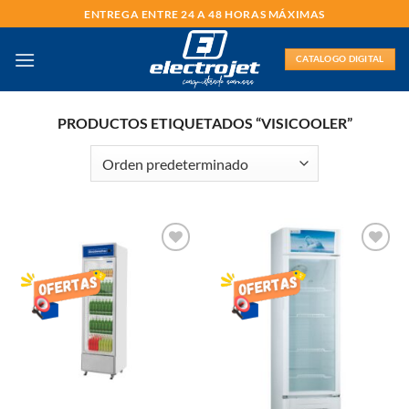
Saltar
ENTREGA ENTRE 24 A 48 HORAS MÁXIMAS
al
contenido
CATALOGO DIGITAL
PRODUCTOS ETIQUETADOS “VISICOOLER”
AÑADIR
AÑADIR
LISTA
LISTA
DE
DE
DESEOS
DESEOS