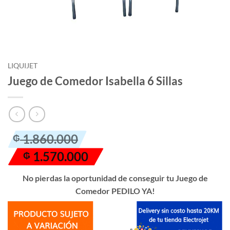
LIQUIJET
Juego de Comedor Isabella 6 Sillas
El
El
1.860.000
₲
precio
precio
1.570.000
₲
original
actual
era:
es:
No pierdas la oportunidad de conseguir tu Juego de
₲ 1.860.000.
₲ 1.570.000.
Comedor PEDILO YA!