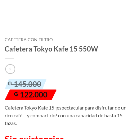
CAFETERA CON FILTRO
Cafetera Tokyo Kafe 15 550W
El
El
145.000
₲
precio
precio
122.000
₲
original
actual
era:
es:
Cafetera Tokyo Kafe 15 ¡espectacular para disfrutar de un
₲ 145.000.
₲ 122.000.
rico café… y compartirlo! con una capacidad de hasta 15
tazas.