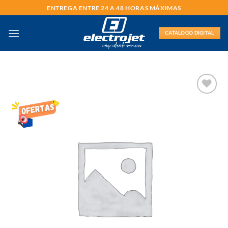
Saltar
ENTREGA ENTRE 24 A 48 HORAS MÁXIMAS
al
contenido
CATALOGO DIGITAL
AÑADIR
LISTA
DE
DESEOS