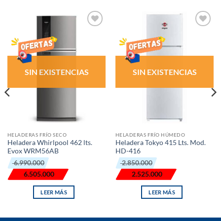
AÑADIR
AÑADIR
LISTA
LISTA
DE
DE
DESEOS
DESEOS
SIN EXISTENCIAS
SIN EXISTENCIAS
HELADERAS FRÍO SECO
HELADERAS FRÍO HÚMEDO
Heladera Whirlpool 462 lts.
Heladera Tokyo 415 Lts. Mod.
Evox WRM56AB
HD-416
El
El
El
El
6.990.000
2.850.000
precio
precio
precio
precio
original
actual
original
actual
6.505.000
2.525.000
era:
es:
era:
es:
₲ 6.990.000.
₲ 6.505.000.
₲ 2.850.000.
₲ 2.525.000.
LEER MÁS
LEER MÁS