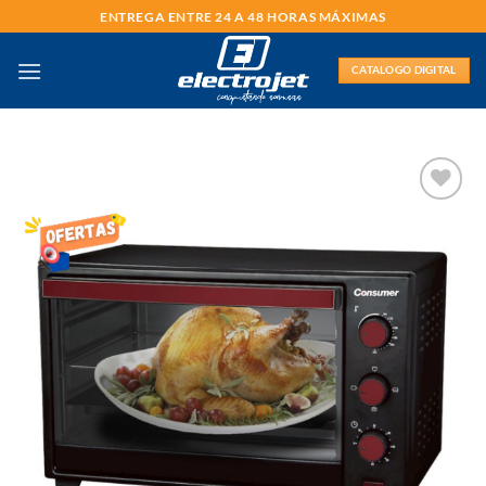
Saltar
ENTREGA ENTRE 24 A 48 HORAS MÁXIMAS
al
contenido
CATALOGO DIGITAL
AÑADIR
LISTA
DE
DESEOS