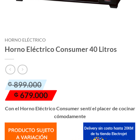
HORNO ELÉCTRICO
Horno Eléctrico Consumer 40 Litros
El
El
899.000
₲
precio
precio
679.000
₲
original
actual
era:
es:
Con el Horno Eléctrico Consumer sentí el placer de cocinar
₲ 899.000.
₲ 679.000.
cómodamente